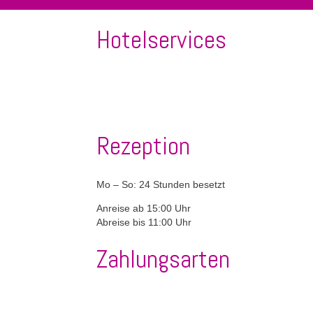
Hotelservices
WLAN
Internet
Restaurant
Tagungsmöglichkeiten
Zentrumsnah
Tiere
Fitnessra
erlaubt
Golf
Rezeption
Mo – So: 24 Stunden besetzt
Anreise ab 15:00 Uhr
Abreise bis 11:00 Uhr
Zahlungsarten
American
VISA
Mastercard
Maestro