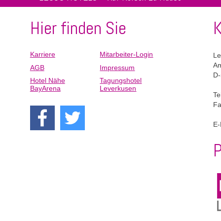
Hier finden Sie
K
Karriere
Mitarbeiter-Login
Navigation
Le
um
Am
überspringen
AGB
Impressum
D-
Hotel Nähe
Tagungshotel
BayArena
Leverkusen
Te
Fa
E-
P